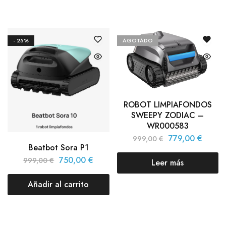
- 25%
AGOTADO
ROBOT LIMPIAFONDOS
SWEEPY ZODIAC –
WR000583
779,00
€
999,00
€
Beatbot Sora P1
750,00
€
999,00
€
Leer más
Añadir al carrito