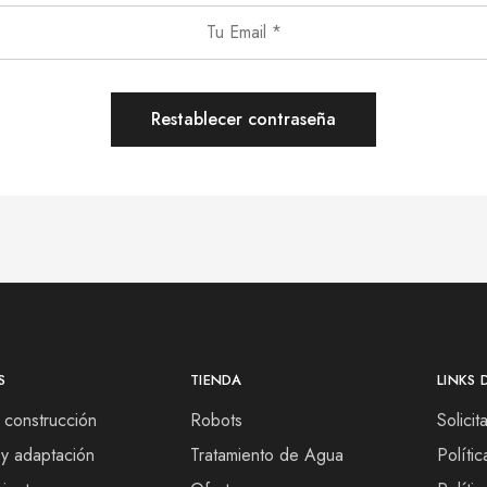
Restablecer contraseña
S
TIENDA
LINKS 
 construcción
Robots
Solici
y adaptación
Tratamiento de Agua
Políti