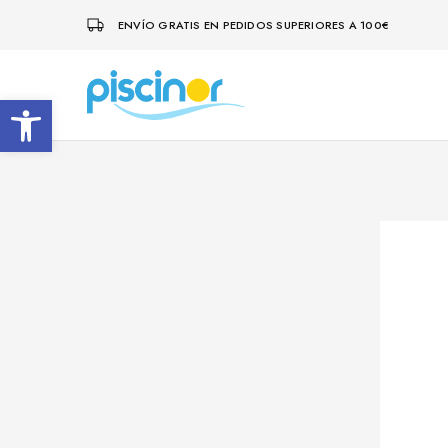
ENVÍO GRATIS EN PEDIDOS SUPERIORES A 100€
Abrir barra de herramientas
Piscinor
Diseño,
construcción
y
mantenimiento
de
piscinas