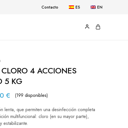
Contacto
ES
EN
a
S CLORO 4 ACCIONES
 5 KG
00
€
(199 disponibles)
ón lenta, que permiten una desinfección completa
ción multifuncional: cloro (en su mayor parte),
y estabilizante.