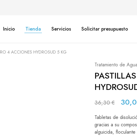
Inicio
Tienda
Servicios
Solicitar presupuesto
ORO 4 ACCIONES HYDROSUD 5 KG
Tratamiento de Agu
PASTILLA
HYDROSUD
30,
36,30
€
Tabletas de disoluci
gracias a su composi
alguicida, floculante 