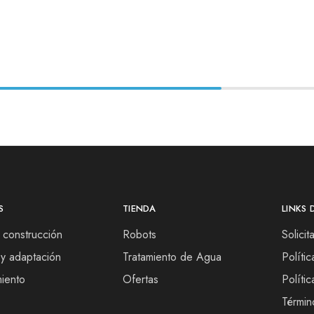
S
TIENDA
LINKS 
 construcción
Robots
Solici
y adaptación
Tratamiento de Agua
Políti
iento
Ofertas
Políti
Términ