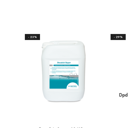
- 23%
- 29%
Dpd