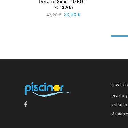
Decalcit Super 10 KG –
7513205
33,90
€
43,90
€
SERVICIO
Diseño y
Reforma 
Mantenim