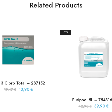
Related Products
- 7%
 3 Cloro Total – 287152
13,90
€
19,47
€
Puripool 5L – 75431
39,90
€
42,90
€