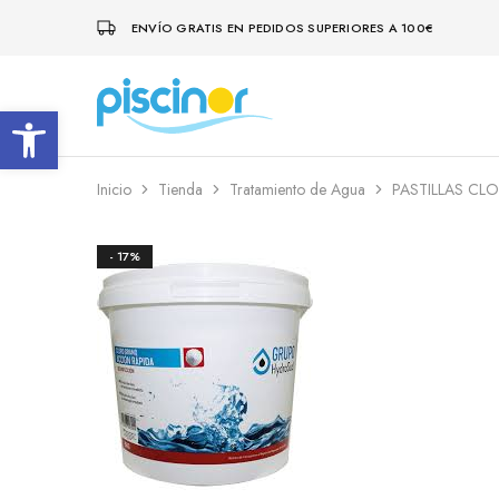
ENVÍO GRATIS EN PEDIDOS SUPERIORES A 100€
Abrir barra de herramientas
Piscinor
Diseño,
construcción
y
mantenimiento
de
Inicio
Tienda
Tratamiento de Agua
PASTILLAS CL
piscinas
- 17%