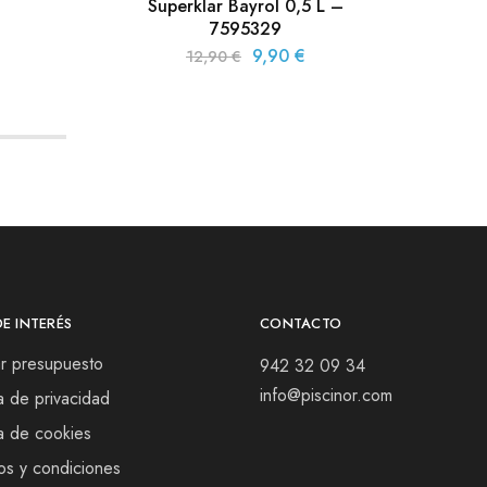
Superklar Bayrol 0,5 L –
7595329
9,90
€
12,90
€
DE INTERÉS
CONTACTO
tar presupuesto
942 32 09 34
info@piscinor.com
ca de privacidad
ca de cookies
os y condiciones