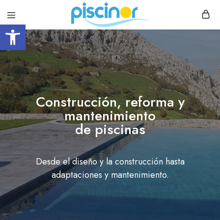
Abrir barra de herramientas
Piscinor
Diseño,
construcción
y
mantenimiento
de
piscinas
Construcción, reforma y
mantenimiento
de piscinas
Desde el diseño y la construcción hasta
adaptaciones y mantenimiento.