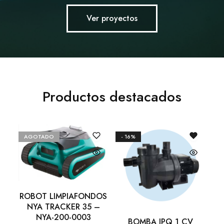
Ver proyectos
Productos destacados
AGOTADO
- 16%
- 
ROBOT LIMPIAFONDOS
NYA TRACKER 35 –
NYA-200-0003
BOMBA IPQ 1 CV
B