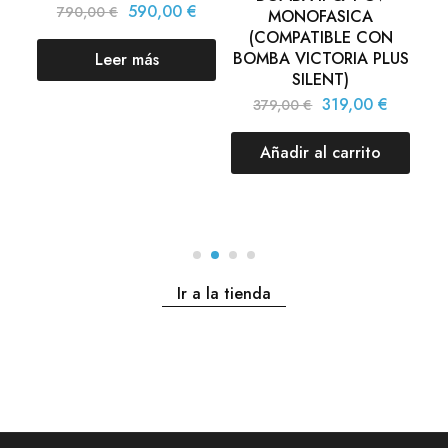
590,00
€
790,00
€
MONOFASICA
(COMPATIBLE CON
€
BOMBA VICTORIA PLUS
BO
Leer más
SILENT)
319,00
€
379,00
€
Añadir al carrito
Ir a la tienda